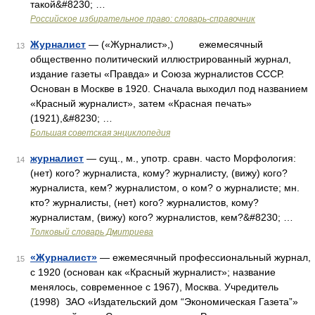
такой&#8230; …
Российское избирательное право: словарь-справочник
Журналист
— («Журналист»,) ежемесячный
13
общественно политический иллюстрированный журнал,
издание газеты «Правда» и Союза журналистов СССР.
Основан в Москве в 1920. Сначала выходил под названием
«Красный журналист», затем «Красная печать»
(1921),&#8230; …
Большая советская энциклопедия
журналист
— сущ., м., употр. сравн. часто Морфология:
14
(нет) кого? журналиста, кому? журналисту, (вижу) кого?
журналиста, кем? журналистом, о ком? о журналисте; мн.
кто? журналисты, (нет) кого? журналистов, кому?
журналистам, (вижу) кого? журналистов, кем?&#8230; …
Толковый словарь Дмитриева
«Журналист»
— ежемесячный профессиональный журнал,
15
с 1920 (основан как «Красный журналист»; название
менялось, современное с 1967), Москва. Учредитель
(1998) ЗАО «Издательский дом “Экономическая Газета”»