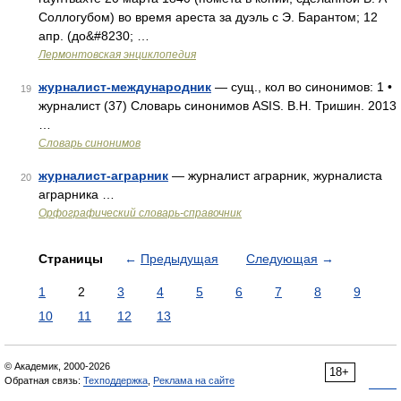
Соллогубом) во время ареста за дуэль с Э. Барантом; 12
апр. (до&#8230; …
Лермонтовская энциклопедия
журналист-международник
— сущ., кол во синонимов: 1 •
19
журналист (37) Словарь синонимов ASIS. В.Н. Тришин. 2013
…
Словарь синонимов
журналист-аграрник
— журналист аграрник, журналиста
20
аграрника …
Орфографический словарь-справочник
Страницы
←
Предыдущая
Следующая
→
1
2
3
4
5
6
7
8
9
10
11
12
13
© Академик, 2000-2026
18+
Обратная связь:
Техподдержка
,
Реклама на сайте