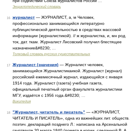
при содействии Союза журналистов России …
Энциклопедический словарь
журналист
— ЖУРНАЛИСТ, а, м Человек,
16
профессионально занимающийся литературно
публицистической деятельностью в средствах массовой
информации (журналистикой). // ж журналистка, и, мн род.
ток, дат. ткам. Журналист Лисовский получил блестящее
назначение&#8230; …
Толковый словарь русских существительных
Журналист (значения)
— Журналист человек,
17
занимающийся Журналистикаикой. Журналист (журнал)
российский ежемесячный журнал, издающийся с января
1914 года. Журналист (газета) учебная газета,
официальный печатный орган факультета журналистики
МГУ, издаётся с 1956 года.&#8230; …
Википедия
"Журналист, читатель и писатель"
— «ЖУРНАЛИСТ,
18
ЧИТАТЕЛЬ И ПИСАТЕЛЬ», одна из важнейших лит. обществ.
поэтич. деклараций позднего Л.: написана на Арсенальной
гауптвахте 20 марта 1840 (помета в копии, сделанной В. А